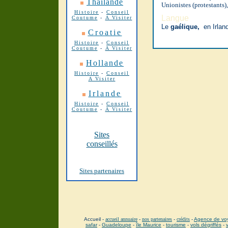
Thaïlande
Unionistes (protestants)
Histoire
-
Conseil
Langue
Coutume
-
A Visiter
Le
gaélique,
en Irlan
Croatie
Histoire
-
Conseil
Coutume
-
A Visiter
Hollande
Histoire
-
Conseil
A Visiter
Irlande
Histoire
-
Conseil
Coutume
-
A Visiter
Sites
conseillés
Sites partenaires
Accueil -
accueil annuaire
-
nos partenaires
-
crédits
-
Agence de vo
safar
-
Guadeloupe
-
île Maurice
-
tourisme
-
vols dégriffés
-