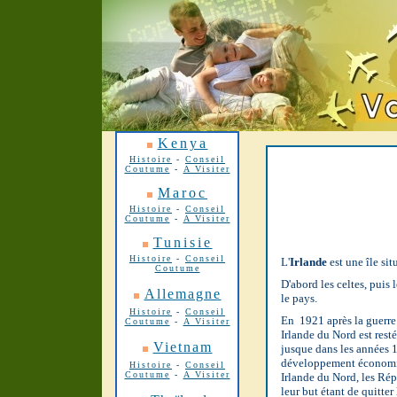
Kenya
Histoire
-
Conseil
Coutume
-
A Visiter
Maroc
Histoire
-
Conseil
Coutume
-
A Visiter
Tunisie
Histoire
-
Conseil
L'
Irlande
est une île si
Coutume
D'abord les celtes, puis 
Allemagne
le pays.
Histoire
-
Conseil
En 1921 après la guerre
Coutume
-
A Visiter
Irlande du Nord est rest
Vietnam
jusque dans les années 
développement économiq
Histoire
-
Conseil
Coutume
-
A Visiter
Irlande du Nord, les Rép
leur but étant de quitte