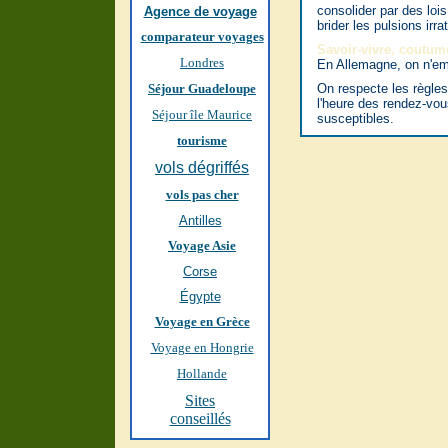
consolider par des lois
Agence de voyage
brider les pulsions irr
comparateur voyages
Savoir-vivre, coutum
Londres
En Allemagne, on n'em
Séjour Guadeloupe
On respecte les règles
l'heure des rendez-vou
Séjour île Maurice
susceptibles.
tourisme
vols dégriffés
vols pas cher
Antilles
Voyage Asie
Corse
Égypte
Voyage en Grèce
Voyage en Hongrie
Hollande
Sites
conseillés