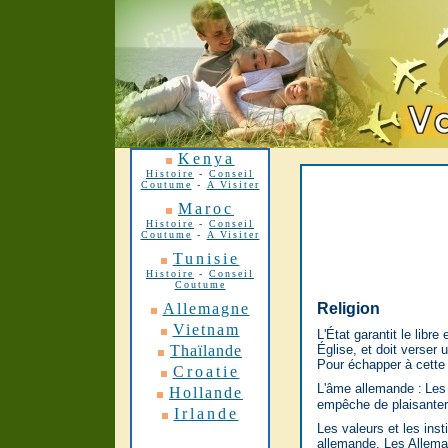
Kenya
Histoire
-
Conseil
Coutume
-
A Visiter
Maroc
Histoire
-
Conseil
Coutume
-
A Visiter
Tunisie
Histoire
-
Conseil
Coutume
Allemagne
Religion
Vietnam
L'État garantit le libr
Thaïlande
Église, et doit verser u
Pour échapper à cette
Croatie
L'âme allemande :
Les
Hollande
empêche de plaisante
Irlande
Les valeurs et les inst
allemande. Les Alleman