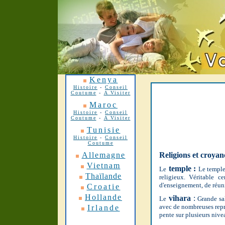
Kenya
Histoire
-
Conseil
Coutume
-
A Visiter
Maroc
Histoire
-
Conseil
Coutume
-
A Visiter
Tunisie
Histoire
-
Conseil
Coutume
Allemagne
Religions et croyan
Vietnam
temple :
Le
Le temple
Thaïlande
religieux. Véritable ce
d'enseignement, de réuni
Croatie
Hollande
vihara
:
Le
Grande sal
avec de nombreuses repré
Irlande
pente sur plusieurs niv