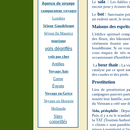
sala
:
Le
Les fidèles 
Agence de voyage
encore pour y écouter de
comparateur voyages
bot
:
Le
Sanctuaire pr
Londres
un endroit sacré, le rec
Séjour Guadeloupe
Maisons des esprits
Séjour île Maurice
L'édifice spirituel com
des fleurs, des bâtonne
tourisme
cérémonie fournit une
bouddhisme. Si on vous 
vols dégriffés
vous risquez de très ma
vols pas cher
occasionnant d'horribles
Antilles
boxe thaïe
La
:
La vi
catalyse par ce sport n
Voyage Asie
des coudes et des pieds.
Corse
Prostitution
Égypte
Lieu de prostitution pa
Voyage en Grèce
campagnes pauvres parte
nourrir leur famille, so
Voyage en Hongrie
du Vietnam a créé une dem
Hollande
Sida, pédophilie
: Depui
Puis, il y a eu le scanda
Sites
la TAT (Tourism Authori
conseillés
« clients » sont passible
prison à perpétuité si l'