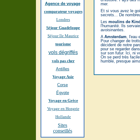
Agence de voyage
mer.
Et si vous avez le goû
comparateur voyages
secrets... De nombr
Londres
Les
moulins de Kind
l'humanité. Ils servai
Séjour Guadeloupe
avoisinantes.
Séjour île Maurice
A
Amsterdam
, l'eau
Pour changer de trotto
tourisme
décident de notre pa
pour se regarder dans
vols dégriffés
sur son futur. Ici, ni 
On se perd très facile
vols pas cher
humble, presque aima
Antilles
Voyage Asie
Corse
Égypte
Voyage en Grèce
Voyage en Hongrie
Hollande
Sites
conseillés