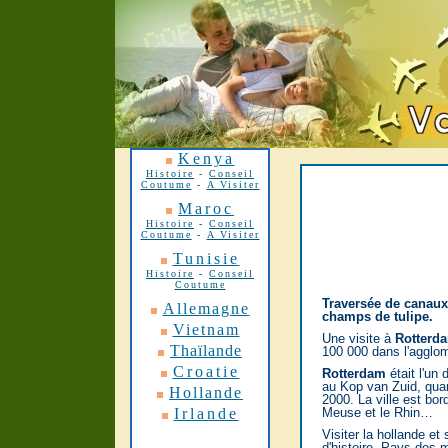
Kenya
Histoire
-
Conseil
Coutume
-
A Visiter
Maroc
Histoire
-
Conseil
Coutume
-
A Visiter
Tunisie
Histoire
-
Conseil
Coutume
Traversée de canaux,
Allemagne
champs de tulipe.
Vietnam
Une visite à
Rotterd
Thaïlande
100 000 dans l'agglom
Croatie
Rotterdam
était l'un
au Kop van Zuid, quar
Hollande
2000. La ville est bo
Irlande
Meuse et le Rhin…
Visiter la hollande e
d'histoire. Pays des m