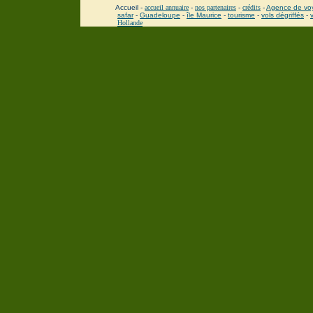
Accueil -
accueil annuaire
-
nos partenaires
-
crédits
-
Agence de vo
safar
-
Guadeloupe
-
île Maurice
-
tourisme
-
vols dégriffés
-
Hollande