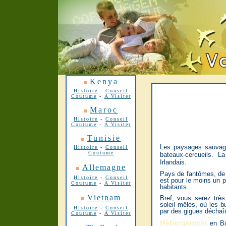
Kenya
Histoire
-
Conseil
Coutume
-
A Visiter
Maroc
Histoire
-
Conseil
Coutume
-
A Visiter
Tunisie
Les paysages sauvage
Histoire
-
Conseil
Coutume
bateaux-cercueils. 
Irlandais.
Allemagne
Pays de fantômes, de r
Histoire
-
Conseil
est pour le moins un pa
Coutume
-
A Visiter
habitants.
Vietnam
Bref, vous serez très
soleil mêlés, où les b
Histoire
-
Conseil
par des gigues décha
Coutume
-
A Visiter
Hébergement
en B&