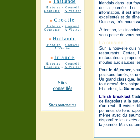
Thaïlande
irlandais dans leur foy
de la journée. Les 
Histoire
-
Conseil
Coutume
-
A Visiter
information, il est i
excellente) et de dîn
Croatie
Guiness, très nourriss
Histoire
-
Conseil
A
ttention, les irlanda
Coutume
-
A Visiter
sous peine de vous nou
Hollande
La cuisine :
Histoire
-
Conseil
S
ur la
nouvelle
cuisi
A Visiter
restaurants. Certes,
l
Irlande
restaurateurs propos
moules aux sauces les 
Histoire
-
Conseil
Coutume
-
A Visiter
Pour le
déjeuner
, vo
poissons fumés, et un
Un grand classique, l
Sites
tout arrosé de vinaigr
conseillés
Et surtout, la
Guinne
t
L'Irish breakfast
rad
de flageolets à la sa
Sites partenaires
d'un œuf. Il existe d
pommes de terre râpée
même avec du saumon 
disparaître les excès d
la journée. Mais estom