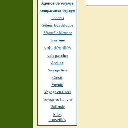
Agence de voyage
comparateur voyages
Londres
Séjour Guadeloupe
Séjour île Maurice
tourisme
vols dégriffés
vols pas cher
Antilles
Voyage Asie
Corse
Égypte
Voyage en Grèce
Voyage en Hongrie
Hollande
Sites
conseillés