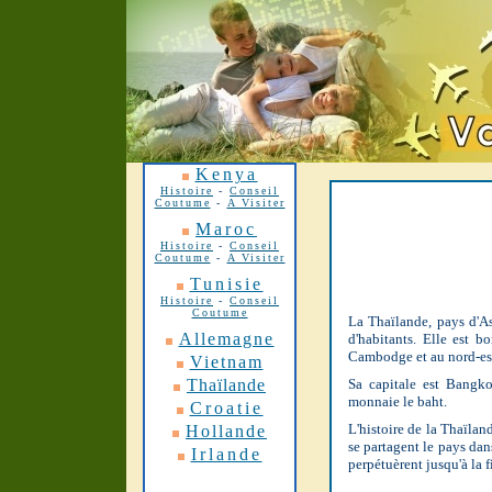
Kenya
Histoire
-
Conseil
Coutume
-
A Visiter
Maroc
Histoire
-
Conseil
Coutume
-
A Visiter
Tunisie
Histoire
-
Conseil
Coutume
La Thaïlande, pays d'As
Allemagne
d'habitants. Elle est b
Cambodge et au nord-est
Vietnam
Thaïlande
Sa capitale est Bangko
monnaie le baht.
Croatie
L'histoire de la Thaïla
Hollande
se partagent le pays dan
Irlande
perpétuèrent jusqu'à la 